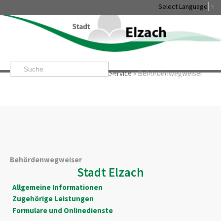
Select Language
▼
Startseite
»
Rathaus & Service
»
Service
»
Behördenwegweiser
Leben & Erleben
Rathaus & Service
Stadtentwicklung & W
Behördenwegweiser
Stadt Elzach
Allgemeine Informationen
Zugehörige Leistungen
Formulare und Onlinedienste