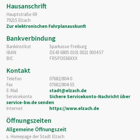
Hausanschrift
Hauptstraße 69
79215
Elzach
Zur elektronischen Fahrplanauskunft
Bankverbindung
Bankinstitut
Sparkasse Freiburg
IBAN
DE43 6805 0101 0021 0034 57
BIC
FRSPDE66XXX
Kontakt
Telefon
07682/804-0
Fax
07682/804-55
E-Mail
stadt@elzach.de
Servicekonto
Sichere Servicekonto-Nachricht über
service-bw.de senden
Internet
https://www.elzach.de
Öffnungszeiten
Allgemeine Öffnungszeit
s. Homepage der Stadt Elzach