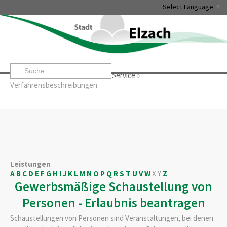
Select Language
▼
Startseite
»
Rathaus & Service
»
Service
»
Leben & Erleben
Rathaus & Service
Stadtentwicklung & W
Verfahrensbeschreibungen
Leistungen
A
B
C
D
E
F
G
H
I
J
K
L
M
N
O
P
Q
R
S
T
U
V
W
X
Y
Z
Gewerbsmäßige Schaustellung von
Personen - Erlaubnis beantragen
Schaustellungen von Personen sind Veranstaltungen, bei denen