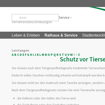
Startseite
»
Rathaus & Service
»
Service
»
Verfahrensbeschreibungen
Leben & Erleben
Rathaus & Service
Stadtentwickl
Leistungen
A
B
C
D
E
F
G
H
I
J
K
L
M
N
O
P
Q
R
S
T
U
V
W
X
Y
Z
Schutz vor Tiers
Sie müssen nach dem Tiergesundheitsgesetz bestimmte Tierseuchen 
Dadurch sollen Seuchen rechtzeitig erkannt und bekämpft werden kön
Sie müssen nicht nur den Ausbruch einer Seuche anzeigen, sondern 
Nach dem Tiergesundheitsgesetz müssen Sie eine Tierseuche anzei
die Halterin oder der Halter des Tieres sind
die Tierhalterin oder den Tierhalter vertreten