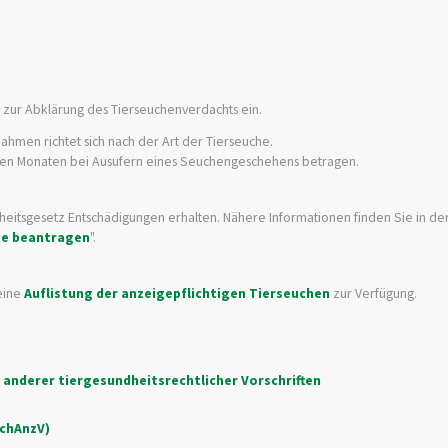
te zur Abklärung des Tierseuchenverdachts ein.
hmen richtet sich nach der Art der Tierseuche.
eren Monaten bei Ausufern eines Seuchengeschehens betragen.
eitsgesetz Entschädigungen erhalten. Nähere Informationen finden Sie in de
se beantragen
".
 eine
Auflistung der anzeigepflichtigen Tierseuchen
zur Verfügung.
anderer tiergesundheitsrechtlicher Vorschriften
uchAnzV)