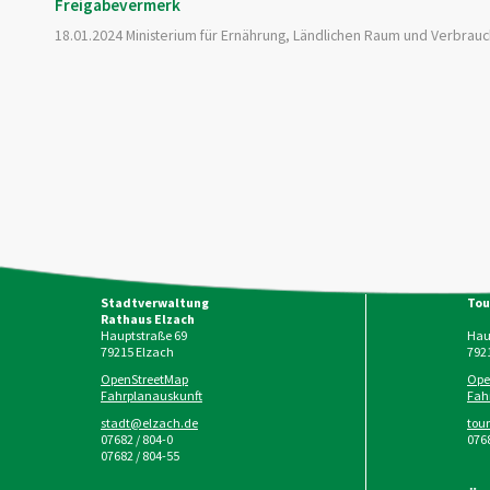
Freigabevermerk
18.01.2024 Ministerium für Ernährung, Ländlichen Raum und Verbra
Stadtverwaltung
Tou
Rathaus Elzach
Hauptstraße 69
Haup
79215
Elzach
792
OpenStreetMap
Ope
Fahrplanauskunft
Fah
stadt@elzach.de
tou
07682 / 804-0
0768
07682 / 804-55