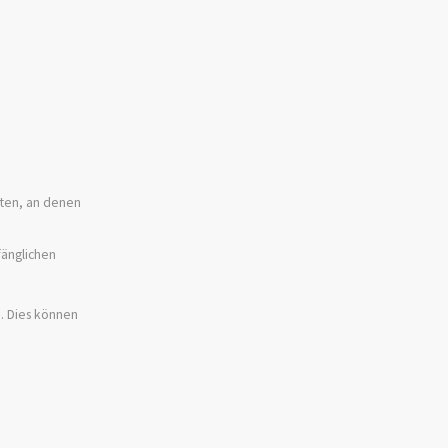
lten, an denen
fänglichen
n.
Dies können