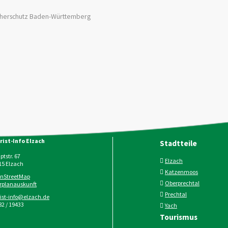
ucherschutz Baden-Württemberg
rist-Info Elzach
Stadtteile
tstr. 67
Elzach
15
Elzach
Katzenmoos
nStreetMap
Oberprechtal
rplanauskunft
Prechtal
rist-info@elzach.de
2 / 19433
Yach
Tourismus