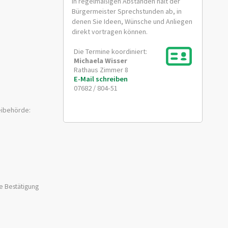
In regelmäßigen Abständen hält der
Bürgermeister Sprechstunden ab, in
denen Sie Ideen, Wünsche und Anliegen
direkt vortragen können.
Die Termine koordiniert:
Michaela
Wisser
Rathaus Zimmer 8
E-Mail schreiben
07682 / 804-51
zeibehörde:
he Bestätigung