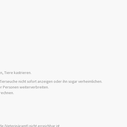
n, Tiere kastrieren
.
Tierseuche nicht sofort anzeigen oder ihn sogar verheimlichen.
er Personen
weiterverbreiten.
 rechnen.
 (Veterinäramt) nicht erreichbar ist