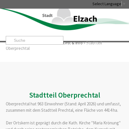
Select Language
▼
Startseite
»
Leben & Erleben
»
Stadt & Info
»
Stadtteil
Leben & Erleben
Rathaus & Service
Stadtentwicklung & W
Oberprechtal
Stadtteil Oberprechtal
Oberprechtal hat 963 Einwohner (Stand: April 2026) und umfasst,
zusammen mit dem Stadtteil Prechtal, eine Fläche von 4414 ha.
Der Ortskern ist geprägt durch die Kath. Kirche "Maria Krönung"