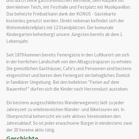
und durch seine gastronomischen Betriebe, dem Kurpark mit
dem kleinen Teich, mit Festhalle und Festplatz mit Musikpavillon.
Das beheizte Freibad kann dank der KONUS - Gästekarte
kostenlos genutzt werden. Direkt nebenan befindet sich der
Wohnmobilstellplatz mit 12 Standplätzen. Der komunale
Kindergarten beherbergt unsere Jüngsten bereits ab dem 1.
Lebensjahr.
Seit 1879 kommen bereits Feriengäste in den Luftkurort um sich
in der herrlichen Landschaft von den Alltagsstrapazen zu erholen.
Die gemütlichen Gasthäuser, Cafe's und Pensionen sind bestens
eingerichtet und bieten dem Feriengast ein behagliches Domizil
in familiärer Umgebung. Bei den beliebten "Ferien auf dem
Bauernhof" dürfen sich die Kinder nach Herzenslust austoben.
Ein bestens ausgeschildertes Wanderwegenetz lädt zu jeder
Jahreszeit zu erlebnisreichen Wander- und Biketouren ein. In
Oberprechtal beherrscht ein sehr aktives Vereinsleben den
Jahresablauf. So ist jeder erwachsene Bürger in mindestens zwei
der 20 Vereine aktiv tätig.
Geschichte