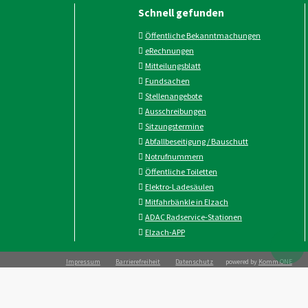
Schnell gefunden
Öffentliche Bekanntmachungen
eRechnungen
Mitteilungsblatt
Fundsachen
Stellenangebote
Ausschreibungen
Sitzungstermine
Abfallbeseitigung / Bauschutt
Notrufnummern
Öffentliche Toiletten
Elektro-Ladesäulen
Mitfahrbänkle in Elzach
ADAC Radservice-Stationen
Elzach-APP
Impressum
Barrierefreiheit
Datenschutz
powered by
Komm.ONE