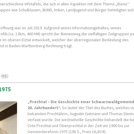
verschiedene Infotafeln, die sich in allen Aspekten mit dem Thema „Biene“
ppen wie Schulklassen, BUND, Imker, Landjugend und Bürger beteiligten sich
ffnung war im Juli 2019. Aufgrund seines Informationsgehaltes, seines
ils (ca. 13km, 460 HM) spricht der Bienenweg die vielfältigen Zielgruppen p
 im oberen Elztal entwickelt, welcher der überregionalen Bedeutung des
and in Baden-Württemberg Rechnung trägt.
5
MB
)
 1975
„Prechtal – Die Geschichte einer Schwarzwaldgemein
20. Jahrhundert“.
So lautet der Titel des Buches, welches v
bekannten Prechtälern, Augustin Gutmann und Thomas Steim
verfasst wurde. Die wechselvolle Geschichte behandelt die b
Orte Prechtal und Oberprechtal in der Zeit um 1900 bis zur
Gemeindereform 1975 (108 S., Preis 16,80 €).