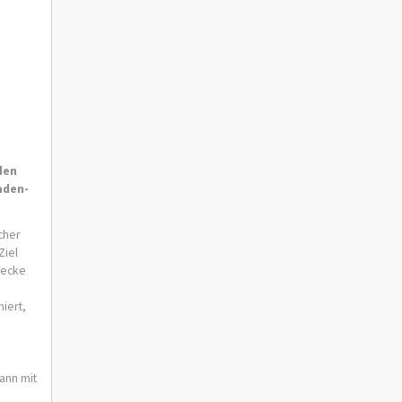
den
aden-
cher
Ziel
recke
n
miert,
ann mit