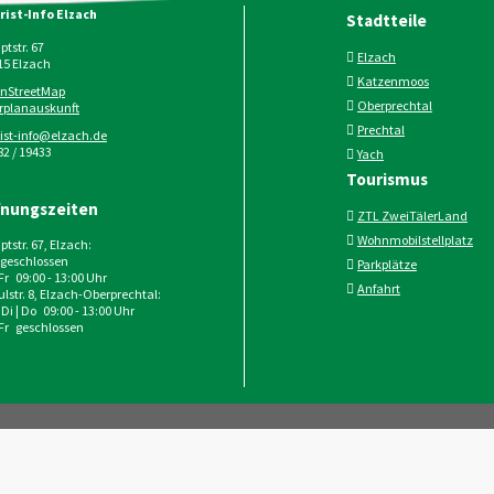
rist-Info Elzach
Stadtteile
tstr. 67
Elzach
15
Elzach
Katzenmoos
nStreetMap
Oberprechtal
rplanauskunft
Prechtal
rist-info@elzach.de
2 / 19433
Yach
Tourismus
fnungszeiten
ZTL ZweiTälerLand
Wohnmobilstellplatz
tstr. 67, Elzach:
geschlossen
Parkplätze
 Fr 09:00 - 13:00 Uhr
Anfahrt
lstr. 8, Elzach-Oberprechtal:
 Di | Do 09:00 - 13:00 Uhr
 Fr geschlossen