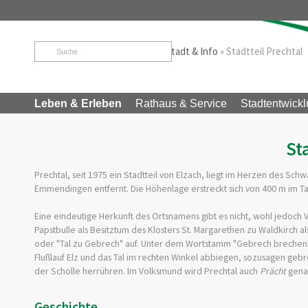
Startseite
»
Leben & Erleben
»
Stadt & Info
»
Stadtteil Prechtal
Leben & Erleben
Rathaus & Service
Stadtentwickl
St
Prechtal, seit 1975 ein Stadtteil von Elzach, liegt im Herzen des Sch
Emmendingen entfernt. Die Höhenlage erstreckt sich von 400 m im Ta
Eine eindeutige Herkunft des Ortsnamens gibt es nicht, wohl jedoch
Papstbulle als Besitztum des Klosters St. Margarethen zu Waldkirch a
oder "Tal zu Gebrech" auf. Unter dem Wortstamm "Gebrech brechen" 
Flußlauf Elz und das Tal im rechten Winkel abbiegen, sozusagen ge
der Scholle herrühren. Im Volksmund wird Prechtal auch
Prächt
gena
Geschichte