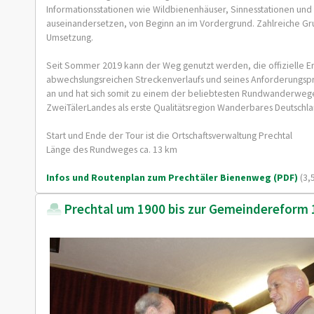
Informationsstationen wie Wildbienenhäuser, Sinnesstationen und 
auseinandersetzen, von Beginn an im Vordergrund. Zahlreiche Gru
Umsetzung.
Seit Sommer 2019 kann der Weg genutzt werden, die offizielle Erö
abwechslungsreichen Streckenverlaufs und seines Anforderungsprof
an und hat sich somit zu einem der beliebtesten Rundwanderwege
ZweiTälerLandes als erste Qualitätsregion Wanderbares Deutschl
Start und Ende der Tour ist die Ortschaftsverwaltung Prechtal
Länge des Rundweges ca. 13 km
Infos und Routenplan zum Prechtäler Bienenweg (PDF)
(3,
Prechtal um 1900 bis zur Gemeindereform