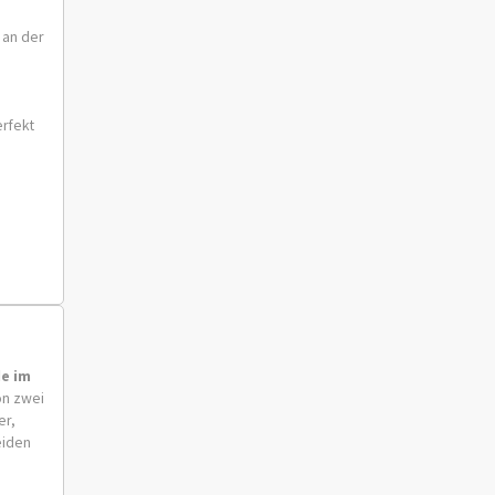
 an der
erfekt
de
im
on zwei
er,
eiden