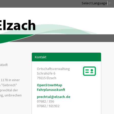
Select Language
▼
Kontakt
sstadt
Ortschaftsverwaltung
Schrahöfe 6
79215
Elzach
 1178 in einer
en "Gebrech"
OpenStreetMap
Fahrplanauskunft
prechtal der
ung, umbrechen
prechtal@elzach.de
07682 / 356
07682 / 921932