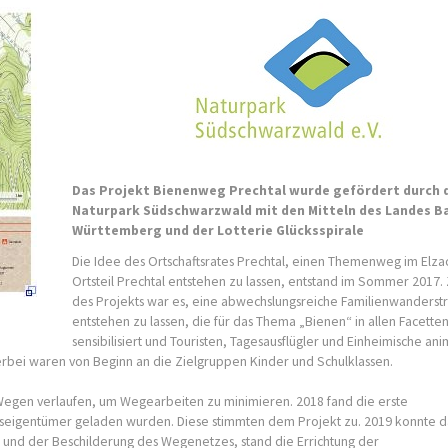
Das Projekt Bienenweg Prechtal wurde gefördert durch 
Naturpark Südschwarzwald mit den Mitteln des Landes B
Württemberg und der Lotterie Glücksspirale
Die Idee des Ortschaftsrates Prechtal, einen Themenweg im Elza
Ortsteil Prechtal entstehen zu lassen, entstand im Sommer 2017. 
des Projekts war es, eine abwechslungsreiche Familienwanderst
entstehen zu lassen, die für das Thema „Bienen“ in allen Facette
sensibilisiert und Touristen, Tagesausflügler und Einheimische ani
ierbei waren von Beginn an die Zielgruppen Kinder und Schulklassen.
Wegen verlaufen, um Wegearbeiten zu minimieren. 2018 fand die erste
ückseigentümer geladen wurden. Diese stimmten dem Projekt zu. 2019 konnte d
d der Beschilderung des Wegenetzes, stand die Errichtung der