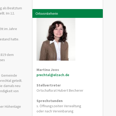
g als Besitztum
lt. Im 12.
Ortsvorsteherin
ht im Jahre
stand hatte.
 1819 dem
ises
Martina Joos
prechtal@elzach.de
die Gemeinde
chtal geteilt.
Stellvertreter
ie damals neu
Ortschaftsrat Hubert Becherer
ändigkeit von
Sprechstunden
s. Öffnungszeiten Verwaltung
iner Höhenlage
oder nach Vereinbarung