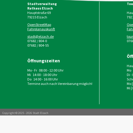
Stadtverwaltung
Tou
Rathaus Elzach
Hauptstraße 69
Haup
79215
Elzach
792
OpenStreetMap
Ope
Fahrplanauskunft
Fah
stadt@elzach.de
tou
07682 / 804-0
0768
07682 / 804-55
Öf
Öffnungszeiten
Haup
Mo - Fr 08:00 - 12:00 Uhr
Mo 
Mi 14:00 - 18:00 Uhr
Di -
Do 14:00 - 16:00 Uhr
Schu
Termine auch nach Vereinbarung möglich!
Mo |
Mi |
Copyright © 2025 - 2026 Stadt Elzach