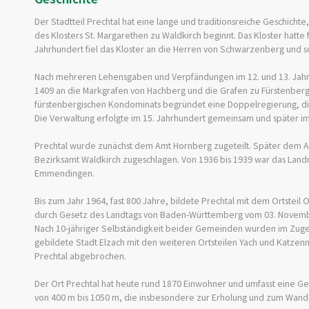
Der Stadtteil Prechtal hat eine lange und traditionsreiche Geschicht
des Klosters St. Margarethen zu Waldkirch beginnt. Das Kloster hatte 
Jahrhundert fiel das Kloster an die Herren von Schwarzenberg und so
Nach mehreren Lehensgaben und Verpfändungen im 12. und 13. Jahrhu
1409 an die Markgrafen von Hachberg und die Grafen zu Fürstenberg 
fürstenbergischen Kondominats begründet eine Doppelregierung, di
Die Verwaltung erfolgte im 15. Jahrhundert gemeinsam und später im
Prechtal wurde zunächst dem Amt Hornberg zugeteilt. Später dem 
Bezirksamt Waldkirch zugeschlagen. Von 1936 bis 1939 war das Landra
Emmendingen.
Bis zum Jahr 1964, fast 800 Jahre, bildete Prechtal mit dem Ortste
durch Gesetz des Landtags von Baden-Württemberg vom 03. November
Nach 10-jähriger Selbständigkeit beider Gemeinden wurden im Zuge
gebildete Stadt Elzach mit den weiteren Ortsteilen Yach und Katzenm
Prechtal abgebrochen.
Der Ort Prechtal hat heute rund 1870 Einwohner und umfasst eine Gem
von 400 m bis 1050 m, die insbesondere zur Erholung und zum Wande