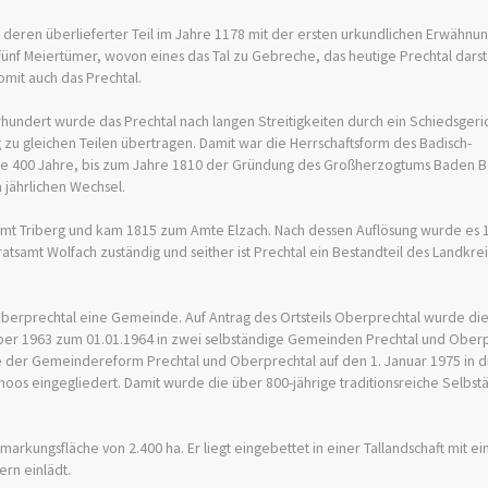
e, deren überlieferter Teil im Jahre 1178 mit der ersten urkundlichen Erwähnun
fünf Meiertümer, wovon eines das Tal zu Gebreche, das heutige Prechtal darstel
mit auch das Prechtal.
ndert wurde das Prechtal nach langen Streitigkeiten durch ein Schiedsgeric
zu gleichen Teilen übertragen. Damit war die Herrschaftsform des Badisch-
e 400 Jahre, bis zum Jahre 1810 der Gründung des Großherzogtums Baden Be
 jährlichen Wechsel.
Amt Triberg und kam 1815 zum Amte Elzach. Nach dessen Auflösung wurde es
tsamt Wolfach zuständig und seither ist Prechtal ein Bestandteil des Landkre
il Oberprechtal eine Gemeinde. Auf Antrag des Ortsteils Oberprechtal wurde 
 1963 zum 01.01.1964 in zwei selbständige Gemeinden Prechtal und Oberpre
 der Gemeindereform Prechtal und Oberprechtal auf den 1. Januar 1975 in d
oos eingegliedert. Damit wurde die über 800-jährige traditionsreiche Selbst
arkungsfläche von 2.400 ha. Er liegt eingebettet in einer Tallandschaft mit e
rn einlädt.