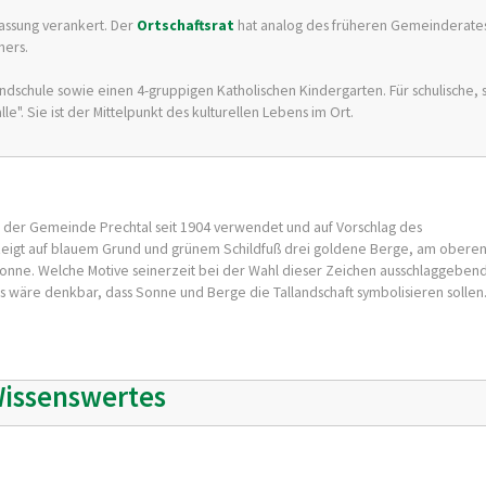
fassung verankert. Der
Ortschaftsrat
hat analog des früheren Gemeinderates
hers.
dschule sowie einen 4-gruppigen Katholischen Kindergarten. Für schulische, 
". Sie ist der Mittelpunkt des kulturellen Lebens im Ort.
der Gemeinde Prechtal seit 1904 verwendet und auf Vorschlag des
s zeigt auf blauem Grund und grünem Schildfuß drei goldene Berge, am obere
Sonne. Welche Motive seinerzeit bei der Wahl dieser Zeichen ausschlaggeben
 wäre denkbar, dass Sonne und Berge die Tallandschaft symbolisieren sollen
issenswertes