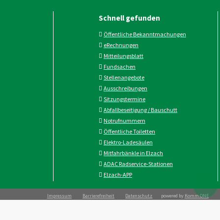
Schnell gefunden
Öffentliche Bekanntmachungen
eRechnungen
Mitteilungsblatt
Fundsachen
Stellenangebote
Ausschreibungen
Sitzungstermine
Abfallbeseitigung / Bauschutt
Notrufnummern
Öffentliche Toiletten
Elektro-Ladesäulen
Mitfahrbänkle in Elzach
ADAC Radservice-Stationen
Elzach-APP
Impressum
Barrierefreiheit
Datenschutz
powered by
Komm.ONE