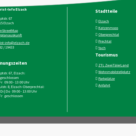
rist-Info Elzach
Stadtteile
tstr. 67
Elzach
15
Elzach
Katzenmoos
nStreetMap
Oberprechtal
rplanauskunft
Prechtal
rist-info@elzach.de
2 / 19433
Yach
Tourismus
fnungszeiten
ZTL ZweiTälerLand
Wohnmobilstellplatz
tstr. 67, Elzach:
geschlossen
Parkplätze
 Fr 09:00 - 13:00 Uhr
Anfahrt
lstr. 8, Elzach-Oberprechtal:
 Di | Do 09:00 - 13:00 Uhr
 Fr geschlossen