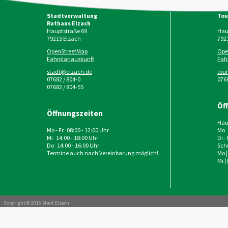
Stadtverwaltung
Tou
Rathaus Elzach
Hauptstraße 69
Haup
79215
Elzach
792
OpenStreetMap
Ope
Fahrplanauskunft
Fah
stadt@elzach.de
tou
07682 / 804-0
0768
07682 / 804-55
Öf
Öffnungszeiten
Haup
Mo - Fr 08:00 - 12:00 Uhr
Mo 
Mi 14:00 - 18:00 Uhr
Di -
Do 14:00 - 16:00 Uhr
Schu
Termine auch nach Vereinbarung möglich!
Mo |
Mi |
Copyright © 2016 Stadt Elzach