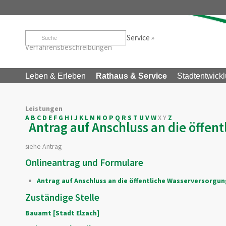
Startseite
»
Rathaus & Service
»
Service
»
Verfahrensbeschreibungen
Leben & Erleben
Rathaus & Service
Stadtentwickl
Leistungen
A
B
C
D
E
F
G
H
I
J
K
L
M
N
O
P
Q
R
S
T
U
V
W
X
Y
Z
Antrag auf Anschluss an die öffe
siehe Antrag
Onlineantrag und Formulare
Antrag auf Anschluss an die öffentliche Wasserversorg
Zuständige Stelle
Bauamt [Stadt Elzach]