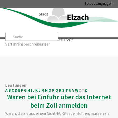
Select Language
▼
Startseite
»
Rathaus & Service
»
Service
»
Leben & Erleben
Rathaus & Service
Stadtentwicklung & W
Verfahrensbeschreibungen
Leistungen
A
B
C
D
E
F
G
H
I
J
K
L
M
N
O
P
Q
R
S
T
U
V
W
X
Y
Z
Waren bei Einfuhr über das Internet
beim Zoll anmelden
Waren, die Sie aus einem Nicht-EU-Staat einführen, müssen Sie