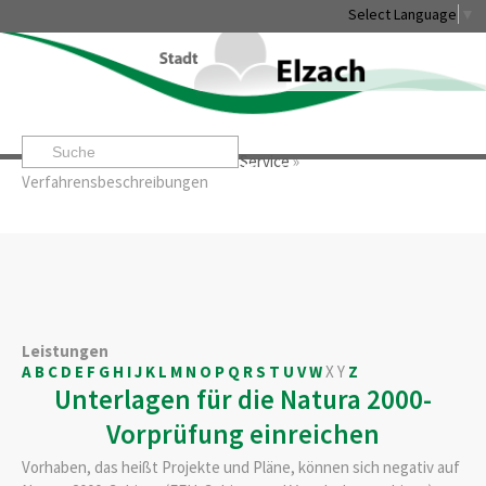
Select Language
▼
Startseite
»
Rathaus & Service
»
Service
»
Leben & Erleben
Rathaus & Service
Stadtentwicklung & W
Verfahrensbeschreibungen
Leistungen
A
B
C
D
E
F
G
H
I
J
K
L
M
N
O
P
Q
R
S
T
U
V
W
X
Y
Z
Unterlagen für die Natura 2000-
Vorprüfung einreichen
Vorhaben, das heißt Projekte und Pläne, können sich negativ auf