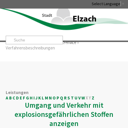
Select Language
▼
Startseite
»
Rathaus & Service
»
Service
»
Leben & Erleben
Rathaus & Service
Stadtentwicklung & W
Verfahrensbeschreibungen
Leistungen
A
B
C
D
E
F
G
H
I
J
K
L
M
N
O
P
Q
R
S
T
U
V
W
X
Y
Z
Umgang und Verkehr mit
explosionsgefährlichen Stoffen
anzeigen