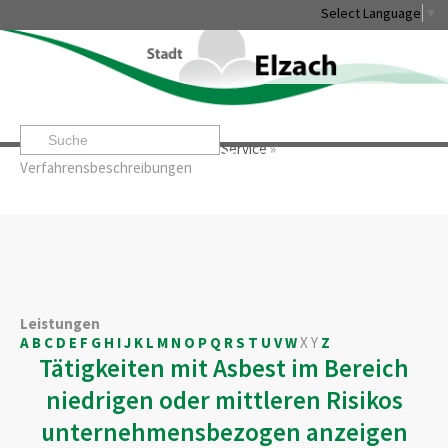
Select Language
▼
Startseite
»
Rathaus & Service
»
Service
»
Leben & Erleben
Rathaus & Service
Stadtentwicklung & W
Verfahrensbeschreibungen
Leistungen
A
B
C
D
E
F
G
H
I
J
K
L
M
N
O
P
Q
R
S
T
U
V
W
X
Y
Z
Tätigkeiten mit Asbest im Bereich
niedrigen oder mittleren Risikos
unternehmensbezogen anzeigen