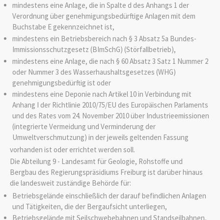
mindestens eine Anlage, die in Spalte d des Anhangs 1 der
Verordnung über genehmigungsbedürftige Anlagen mit dem
Buchstabe E gekennzeichnet ist,
mindestens ein Betriebsbereich nach § 3 Absatz 5a Bundes-
Immissionsschutzgesetz (BImSchG) (Störfallbetrieb),
mindestens eine Anlage, die nach § 60 Absatz 3 Satz 1 Nummer 2
oder Nummer 3 des Wasserhaushaltsgesetzes (WHG)
genehmigungsbedürftig ist oder
mindestens eine Deponie nach Artikel 10 in Verbindung mit
Anhang I der Richtlinie 2010/75/EU des Europäischen Parlaments
und des Rates vom 24. November 2010 über Industrieemissionen
(integrierte Vermeidung und Verminderung der
Umweltverschmutzung) in der jeweils geltenden Fassung
vorhanden ist oder errichtet werden soll.
Die Abteilung 9 - Landesamt für Geologie, Rohstoffe und
Bergbau des Regierungspräsidiums Freiburg ist darüber hinaus
die landesweit zuständige Behörde für:
Betriebsgelände einschließlich der darauf befindlichen Anlagen
und Tätigkeiten, die der Bergaufsicht unterliegen,
Betriebsgelände mit Seilschwebebahnen und Standseilbahnen,