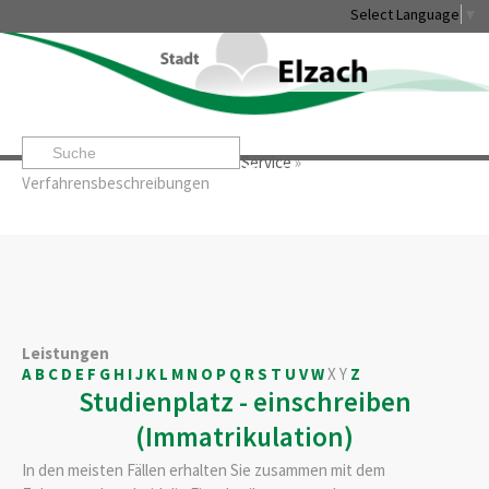
Select Language
▼
Startseite
»
Rathaus & Service
»
Service
»
Leben & Erleben
Rathaus & Service
Stadtentwicklung & W
Verfahrensbeschreibungen
Leistungen
A
B
C
D
E
F
G
H
I
J
K
L
M
N
O
P
Q
R
S
T
U
V
W
X
Y
Z
Studienplatz - einschreiben
(Immatrikulation)
In den meisten Fällen erhalten Sie zusammen mit dem