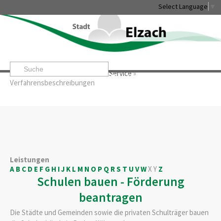
Select Language
▼
Startseite
»
Rathaus & Service
»
Service
»
Leben & Erleben
Rathaus & Service
Stadtentwicklung & W
Verfahrensbeschreibungen
Leistungen
A
B
C
D
E
F
G
H
I
J
K
L
M
N
O
P
Q
R
S
T
U
V
W
X
Y
Z
Schulen bauen - Förderung
beantragen
Die Städte und Gemeinden sowie die privaten Schulträger bauen