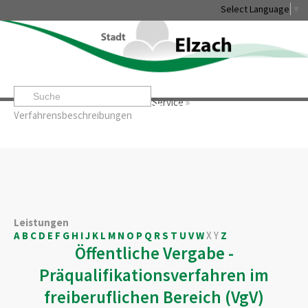
Select Language
▼
Startseite
»
Rathaus & Service
»
Service
»
Leben & Erleben
Rathaus & Service
Stadtentwicklung & W
Verfahrensbeschreibungen
Leistungen
A
B
C
D
E
F
G
H
I
J
K
L
M
N
O
P
Q
R
S
T
U
V
W
X
Y
Z
Öffentliche Vergabe -
Präqualifikationsverfahren im
freiberuflichen Bereich (VgV)