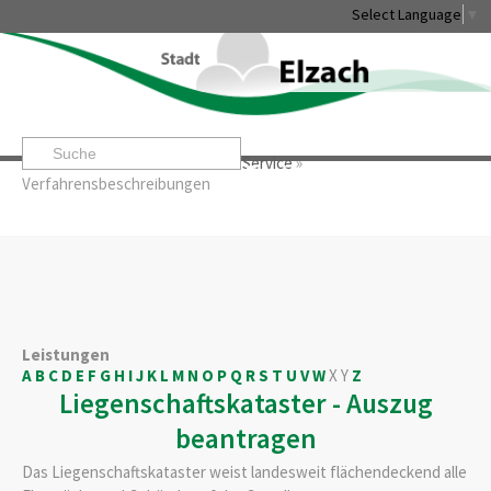
Select Language
▼
Startseite
»
Rathaus & Service
»
Service
»
Leben & Erleben
Rathaus & Service
Stadtentwicklung & W
Verfahrensbeschreibungen
Leistungen
A
B
C
D
E
F
G
H
I
J
K
L
M
N
O
P
Q
R
S
T
U
V
W
X
Y
Z
Liegenschaftskataster - Auszug
beantragen
Das Liegenschaftskataster weist landesweit flächendeckend alle