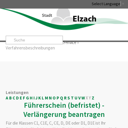
Select Language
▼
Startseite
»
Rathaus & Service
»
Service
»
Leben & Erleben
Rathaus & Service
Stadtentwicklung & W
Verfahrensbeschreibungen
Leistungen
A
B
C
D
E
F
G
H
I
J
K
L
M
N
O
P
Q
R
S
T
U
V
W
X
Y
Z
Führerschein (befristet) -
Verlängerung beantragen
Für die Klassen C1, C1E, C, CE, D, DE oder D1, D1E ist Ihr