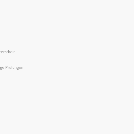
rerschein.
ige Prüfungen