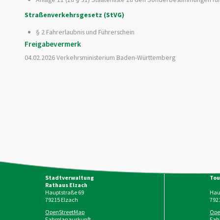
Straßenverkehrsgesetz (StVG)
§ 2 Fahrerlaubnis und Führerschein
Freigabevermerk
04.02.2026 Verkehrsministerium Baden-Württemberg
Stadtverwaltung
Tou
Rathaus Elzach
Hauptstraße 69
Haup
79215
Elzach
792
OpenStreetMap
Ope
Fahrplanauskunft
Fah