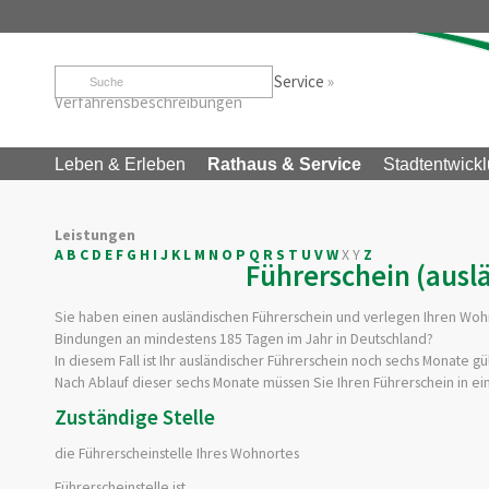
Startseite
»
Rathaus & Service
»
Service
»
Verfahrensbeschreibungen
Leben & Erleben
Rathaus & Service
Stadtentwickl
Leistungen
A
B
C
D
E
F
G
H
I
J
K
L
M
N
O
P
Q
R
S
T
U
V
W
X
Y
Z
Führerschein (ausl
Sie haben einen ausländischen Führerschein und verlegen Ihren Wohn
Bindungen an mindestens 185 Tagen im Jahr in Deutschland?
In diesem Fall ist Ihr ausländischer Führerschein noch sechs Monate gül
Nach Ablauf dieser sechs Monate müssen Sie Ihren Führerschein in e
Zuständige Stelle
die Führerscheinstelle Ihres Wohnortes
Führerscheinstelle ist,