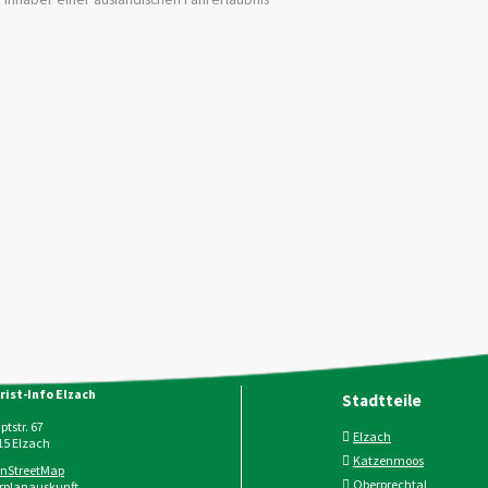
rist-Info Elzach
Stadtteile
tstr. 67
Elzach
15
Elzach
Katzenmoos
nStreetMap
Oberprechtal
rplanauskunft