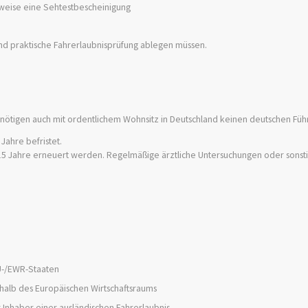
eise eine Sehtestbescheinigung
nd praktische Fahrerlaubnisprüfung ablegen müssen.
nötigen auch mit ordentlichem Wohnsitz in Deutschland keinen deutschen Füh
 Jahre befristet.
 15 Jahre erneuert werden. Regelmäßige ärztliche Untersuchungen oder sonst
EU-/EWR-Staaten
rhalb des Europäischen Wirtschaftsraums
 Inhaber einer ausländischen Fahrerlaubnis