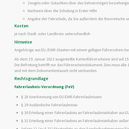
Zeugnis oder Gutachten über das Sehvermögen beziehungsw
Nachweis über die Schulung in Erster Hilfe
Angabe der Fahrschule, da Sie außerdem die theoretische u
Kosten
je nach Stadt- oder Landkreis: unterschiedlich
Hinweise
Angehörige aus EU-/EWR-Staaten mit einem gültigen Führerschein be
Ab dem 19. Januar 2013 ausgestellte Kartenführersche
i
ne sind auf 15
Die Befristung betrifft nur das Fü
h
rerscheindokument. Dies muss alle
sind mit dem Dokumententausch nicht verbunden.
Rechtsgrundlage
Fahrerlaubnis-Verordnung (FeV)
§ 28 Anerkennung von EU-EWR-Fahrerlaubnissen
§ 29 Ausländische Fahrerlaubnisse
§ 30 Erteilung einer Fahrerlaubnis an Fahrerlaubnisinhaber aus 
§ 31 Erteilung einer Fahrerlaubnis an Fahrerlaubnisinhaber auße
Anlage 11 (zu § 31) Staatenliste zu den Sonderbestimmungen für