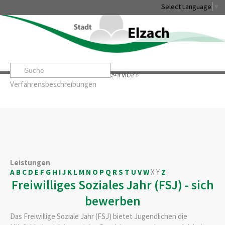
Select Language
▼
Startseite
»
Rathaus & Service
»
Service
»
Leben & Erleben
Rathaus & Service
Stadtentwicklung & W
Verfahrensbeschreibungen
Leistungen
A
B
C
D
E
F
G
H
I
J
K
L
M
N
O
P
Q
R
S
T
U
V
W
X
Y
Z
Freiwilliges Soziales Jahr (FSJ) - sich
bewerben
Das Freiwillige Soziale Jahr (FSJ) bietet Jugendlichen die