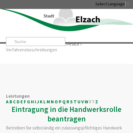
Select Language
▼
Startseite
»
Rathaus & Service
»
Service
»
Leben & Erleben
Rathaus & Service
Stadtentwicklung & W
Verfahrensbeschreibungen
Leistungen
A
B
C
D
E
F
G
H
I
J
K
L
M
N
O
P
Q
R
S
T
U
V
W
X
Y
Z
Eintragung in die Handwerksrolle
beantragen
Betreiben Sie selbständig ein zulassungspflichtiges Handwerk