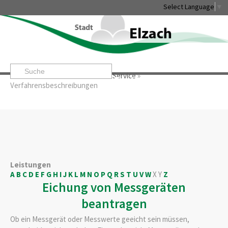
Select Language
▼
Startseite
»
Rathaus & Service
»
Service
»
Leben & Erleben
Rathaus & Service
Stadtentwicklung & W
Verfahrensbeschreibungen
Leistungen
A
B
C
D
E
F
G
H
I
J
K
L
M
N
O
P
Q
R
S
T
U
V
W
X
Y
Z
Eichung von Messgeräten
beantragen
Ob ein Messgerät oder Messwerte geeicht sein müssen,