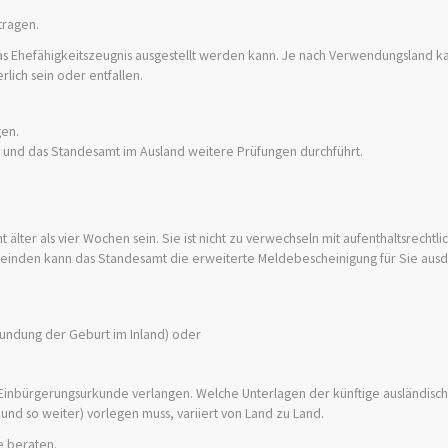
tragen.
as Ehefähigkeitszeugnis ausgestellt werden kann. Je nach Verwendungsland k
lich sein oder entfallen.
gen.
ft und das Standesamt im Ausland weitere Prüfungen durchführt.
lter als vier Wochen sein. Sie ist nicht zu verwechseln mit aufenthaltsrechtli
meinden kann das Standesamt die erweiterte Meldebescheinigung für Sie ausd
undung der Geburt im Inland) oder
e Einbürgerungsurkunde verlangen. Welche Unterlagen der künftige ausländisc
nd so weiter) vorlegen muss, variiert von Land zu Land.
e beraten.