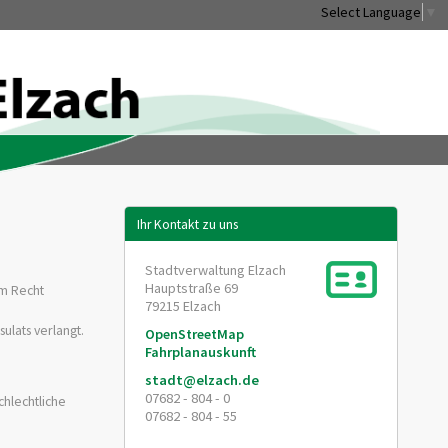
Select Language
▼
Ihr Kontakt zu uns
Stadtverwaltung Elzach
Hauptstraße 69
em Recht
79215
Elzach
lats verlangt.
OpenStreetMap
Fahrplanauskunft
stadt@elzach.de
07682 - 804 - 0
chlechtliche
07682 - 804 - 55