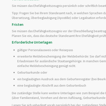
Sie müssen das Ehefähigkeitszeugnis persönlich oder schriftlich bean
Tipp: Fragen Sie bei Ihrem Standesamt nach, in welchen Sprachen d
Übersetzung, Überbeglaubigung (Apostille) oder Legalisation erforder
Fristen
Sie müssen das Ehefähigkeitszeugnis vor der Eheschließung beantra
Planen Sie ein, dass das deutsche Standesamt Ihre Ehefähigkeit prü
Erforderliche Unterlagen
gültiger Personalausweis oder Reisepass
erweiterte Meldebescheinigung der Meldebehörde: Sie darf nicht ä
Erlaubnissen für ausländische Staatsangehörige. In manchen Ge
einfache Meldebescheinigung genügt nicht.
Geburtsurkunde oder
ein beglaubigten Ausdruck aus dem Geburtenregister (bei Beurk
eine beglaubigte Abschrift aus dem Geburtenbuch
Die zuständige Stelle kann weitere Unterlagen wie zum Beispiel di
(über Familienstand, Vorehen und deren Auflösung, Geburtsurkunde u
Lassen Sie sich unbedingt vorab persönlich bei der zuständigen Stell