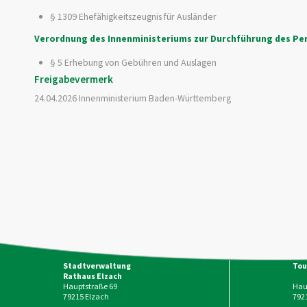
§ 1309 Ehefähigkeitszeugnis für Ausländer
Verordnung des Innenministeriums zur Durchführung des P
§ 5 Erhebung von Gebühren und Auslagen
Freigabevermerk
24.04.2026 Innenministerium Baden-Württemberg
Stadtverwaltung
Tou
Rathaus Elzach
Hauptstraße 69
Haup
79215
Elzach
792