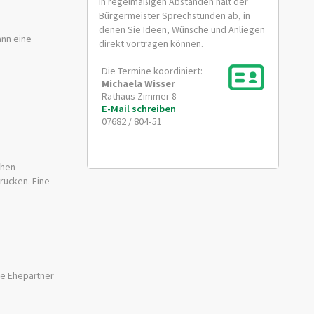
In regelmäßigen Abständen hält der
Bürgermeister Sprechstunden ab, in
denen Sie Ideen, Wünsche und Anliegen
ann eine
direkt vortragen können.
Die Termine koordiniert:
Michaela
Wisser
Rathaus Zimmer 8
E-Mail schreiben
07682 / 804-51
chen
rucken. Eine
he Ehepartner