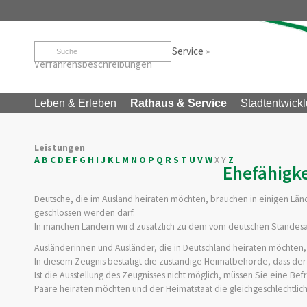
Startseite
»
Rathaus & Service
»
Service
»
Verfahrensbeschreibungen
Leben & Erleben
Rathaus & Service
Stadtentwickl
Leistungen
A
B
C
D
E
F
G
H
I
J
K
L
M
N
O
P
Q
R
S
T
U
V
W
X
Y
Z
Ehefähigk
Deutsche, die im Ausland heiraten möchten, brauchen in einigen Länd
geschlossen werden darf.
In manchen Ländern wird zusätzlich zu dem vom deutschen Standesam
Ausländerinnen und Ausländer, die in Deutschland heiraten möchten,
In diesem Zeugnis bestätigt die zuständige Heimatbehörde, dass der
Ist die Ausstellung des Zeugnisses nicht möglich, müssen Sie eine B
Paare heiraten möchten und der Heimatstaat die gleichgeschlechtlich