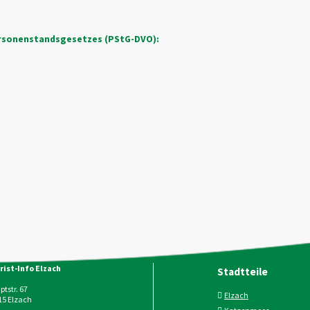
ersonenstandsgesetzes (PStG-DVO):
rist-Info Elzach
Stadtteile
tstr. 67
Elzach
15
Elzach