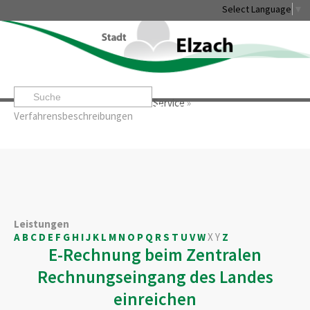
Select Language
▼
Startseite
»
Rathaus & Service
»
Service
»
Leben & Erleben
Rathaus & Service
Stadtentwicklung & W
Verfahrensbeschreibungen
Leistungen
A
B
C
D
E
F
G
H
I
J
K
L
M
N
O
P
Q
R
S
T
U
V
W
X
Y
Z
E-Rechnung beim Zentralen
Rechnungseingang des Landes
einreichen