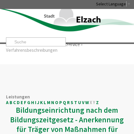
Select Language
▼
Startseite
»
Rathaus & Service
»
Service
»
Leben & Erleben
Rathaus & Service
Stadtentwicklung & W
Verfahrensbeschreibungen
Leistungen
A
B
C
D
E
F
G
H
I
J
K
L
M
N
O
P
Q
R
S
T
U
V
W
X
Y
Z
Bildungseinrichtung nach dem
Bildungszeitgesetz - Anerkennung
für Träger von Maßnahmen für