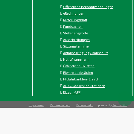
Öffentliche Bekanntmachungen
eRechnungen
Mitteilungsblatt
Fundsachen
Stellenangebote
Ausschreibungen
Sitzungstermine
Abfallbeseitigung / Bauschutt
Notrufnummern
Öffentliche Toiletten
Elektro-Ladesäulen
Mitfahrbänkle in Elzach
ADAC Radservice-Stationen
Elzach-APP
Impressum
Barrierefreiheit
Datenschutz
powered by
Komm.ONE