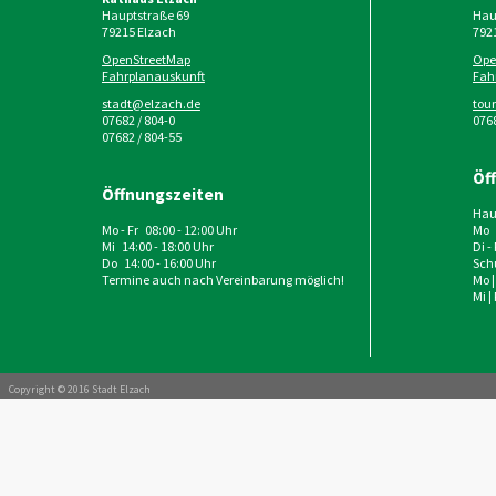
Hauptstraße 69
Haup
79215
Elzach
792
OpenStreetMap
Ope
Fahrplanauskunft
Fah
stadt@elzach.de
tou
07682 / 804-0
0768
07682 / 804-55
Öf
Öffnungszeiten
Haup
Mo - Fr 08:00 - 12:00 Uhr
Mo 
Mi 14:00 - 18:00 Uhr
Di -
Do 14:00 - 16:00 Uhr
Schu
Termine auch nach Vereinbarung möglich!
Mo |
Mi |
Copyright © 2016 Stadt Elzach