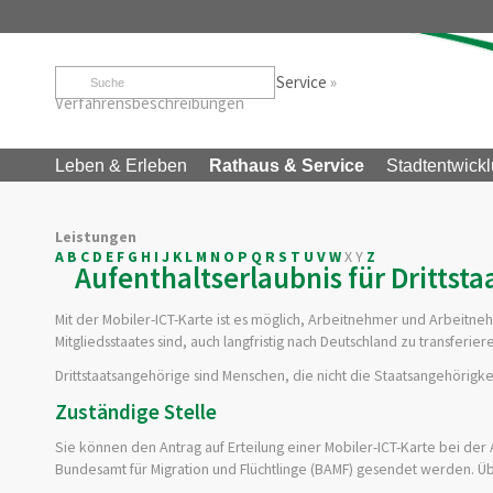
Startseite
»
Rathaus & Service
»
Service
»
Verfahrensbeschreibungen
Leben & Erleben
Rathaus & Service
Stadtentwickl
Leistungen
A
B
C
D
E
F
G
H
I
J
K
L
M
N
O
P
Q
R
S
T
U
V
W
X
Y
Z
Aufenthaltserlaubnis für Drittst
Mit der Mobiler-ICT-Karte ist es möglich, Arbeitnehmer und Arbeitne
Mitgliedsstaates sind, auch langfristig nach Deutschland zu transfe
Drittstaatsangehörige sind Menschen, die nicht die Staatsangehörigke
Zuständige Stelle
Sie können den Antrag auf Erteilung einer Mobiler-ICT-Karte bei der
Bundesamt für Migration und Flüchtlinge (BAMF) gesendet werden. Ü