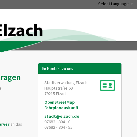
Select Language
▼
Ihr Kontakt zu uns
tragen
Stadtverwaltung Elzach
Hauptstraße 69
U-
79215
Elzach
OpenStreetMap
Fahrplanauskunft
stadt@elzach.de
07682 - 804 - 0
erver
an das
07682 - 804 - 55