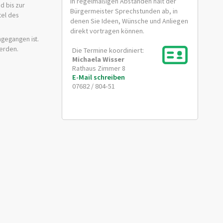
In regelmäßigen Abständen hält der
d bis zur
Bürgermeister Sprechstunden ab, in
tel des
denen Sie Ideen, Wünsche und Anliegen
direkt vortragen können.
ngegangen ist.
werden.
Die Termine koordiniert:
Michaela
Wisser
Rathaus Zimmer 8
E-Mail schreiben
07682 / 804-51