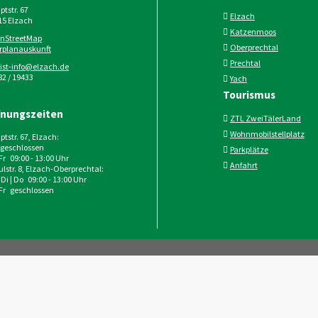
tstr. 67
Elzach
15
Elzach
Katzenmoos
nStreetMap
Oberprechtal
rplanauskunft
Prechtal
rist-info@elzach.de
2 / 19433
Yach
Tourismus
fnungszeiten
ZTL ZweiTälerLand
Wohnmobilstellplatz
tstr. 67, Elzach:
geschlossen
Parkplätze
 Fr 09:00 - 13:00 Uhr
Anfahrt
lstr. 8, Elzach-Oberprechtal:
 Di | Do 09:00 - 13:00 Uhr
 Fr geschlossen