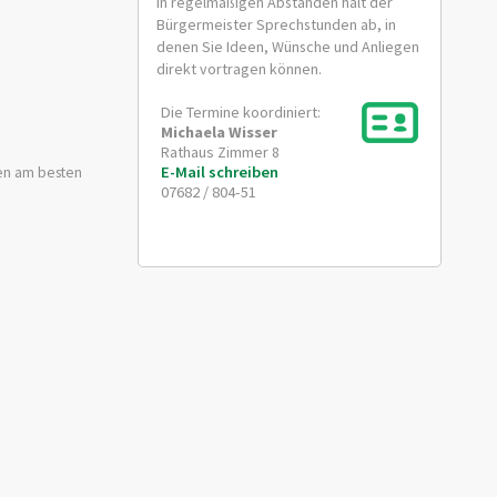
In regelmäßigen Abständen hält der
Bürgermeister Sprechstunden ab, in
denen Sie Ideen, Wünsche und Anliegen
direkt vortragen können.
Die Termine koordiniert:
Michaela
Wisser
Rathaus Zimmer 8
E-Mail schreiben
en am besten
07682 / 804-51