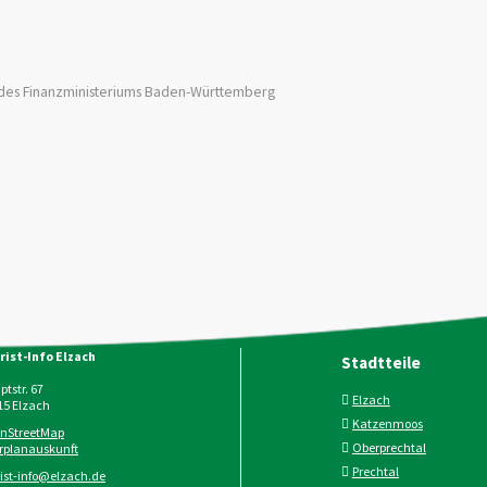
 des Finanzministeriums Baden-Württemberg
rist-Info Elzach
Stadtteile
tstr. 67
Elzach
15
Elzach
Katzenmoos
nStreetMap
Oberprechtal
rplanauskunft
Prechtal
rist-info@elzach.de