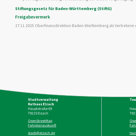
Stiftungsgesetz für Baden-Württemberg (StiftG)
Freigabevermerk
27.11.2025 Oberfinanzdirektion Baden-Württemberg als Vertreterin
Stadtverwaltung
Tou
Rathaus Elzach
Hauptstraße 69
Haup
79215
Elzach
792
OpenStreetMap
Ope
Fahrplanauskunft
Fah
stadt@elzach.de
tou