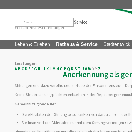
Startseite
»
Rathaus & Service
»
Service
»
Verfahrensbeschreibungen
Leben & Erleben
Rathaus & Service
Stadtentwickl
Leistungen
A
B
C
D
E
F
G
H
I
J
K
L
M
N
O
P
Q
R
S
T
U
V
W
X
Y
Z
Anerkennung als gem
Stiftungen sind dazu verpflichtet, anstelle der Einkommensteuer Kör
Keine Steuerzahlungspflichten entstehen in der Regel bei gemeinnüt
Gemeinnützig bedeutet:
Die Aktivitäten der Stiftung beschränken sich darauf, ihren idee
Sie finanziert die Aktivitäten nur mit dem Stiftungsvermögen so
Hinweis: Familienstiftungen unterliegen in Zeitabständen von je 30 Ja