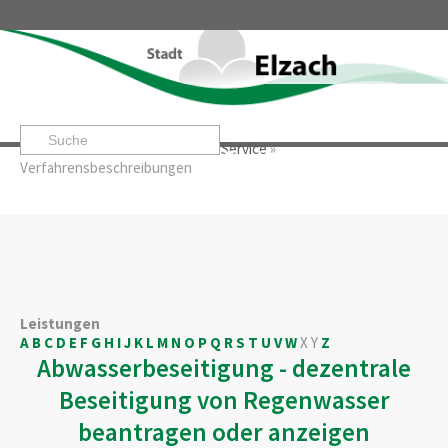
Startseite
»
Rathaus & Service
»
Service
»
Leben & Erleben
Rathaus & Service
Stadtentwicklung & W
Verfahrensbeschreibungen
Leistungen
A
B
C
D
E
F
G
H
I
J
K
L
M
N
O
P
Q
R
S
T
U
V
W
X
Y
Z
Abwasserbeseitigung - dezentrale
Beseitigung von Regenwasser
beantragen oder anzeigen