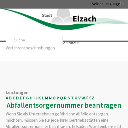
Select Language
▼
Startseite
»
Rathaus & Service
»
Service
»
Leben & Erleben
Rathaus & Service
Stadtentwicklung & W
Verfahrensbeschreibungen
Leistungen
A
B
C
D
E
F
G
H
I
J
K
L
M
N
O
P
Q
R
S
T
U
V
W
X
Y
Z
Abfallentsorgernummer beantragen
Wenn Sie als Unternehmen gefährliche Abfälle entsorgen
möchten, müssen Sie für jede Ihrer Bertriebsstätten eine
Abfallentsorgernummer beantragen. In Baden-Württemberg gibt